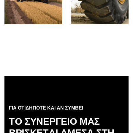
ΓΙΑ ΟΤΙΔΗΠΟΤΕ ΚΑΙ ΑΝ ΣΥΜΒΕΙ
Τ
Ο
Σ
Υ
Ν
Ε
Ρ
Γ
Ε
Ι
Ο
Μ
Α
Σ
Β
Ρ
Ι
Σ
Κ
Ε
Τ
Α
Ι
Α
Μ
Ε
Σ
Α
Σ
Τ
Η