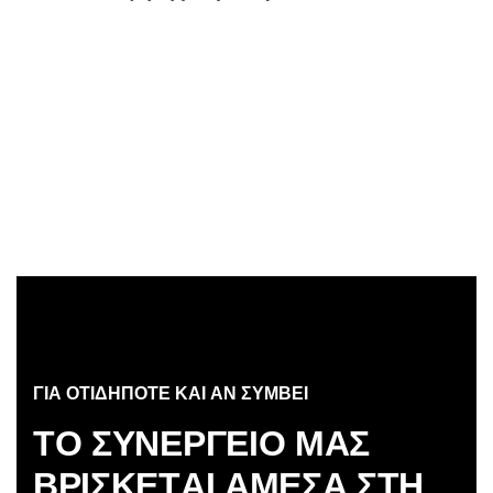
ΓΙΑ ΟΤΙΔΗΠΟΤΕ ΚΑΙ ΑΝ ΣΥΜΒΕΙ
Τ
Ο
Σ
Υ
Ν
Ε
Ρ
Γ
Ε
Ι
Ο
Μ
Α
Σ
Β
Ρ
Ι
Σ
Κ
Ε
Τ
Α
Ι
Α
Μ
Ε
Σ
Α
Σ
Τ
Η