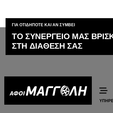
ΓΙΑ ΟΤΙΔΗΠΟΤΕ ΚΑΙ ΑΝ ΣΥΜΒΕΙ
Τ
Ο
Σ
Υ
Ν
Ε
Ρ
Γ
Ε
Ι
Ο
Μ
Α
Σ
Β
Ρ
Ι
Σ
Σ
Τ
Η
Δ
Ι
Α
Θ
Ε
Σ
Η
Σ
Α
Σ
ΥΠΗΡΕ