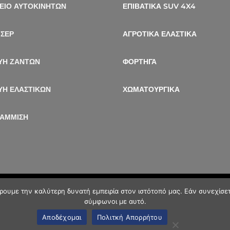
ΕΙΟ ΑΥΤΟΚΙΝΗΤΩΝ
ΕΠΙΒΑΤΙΚΑ SUV 4X4
ΙΣΕΡ
ΑΓΡΟΤΙΚΑ ΕΛΑΣΤΙΚΑ
ΥΗ ΖΑΝΤΩΝ
ΦΟΡΤΗΓΑ
ΥΗ ΕΛΑΣΤΙΚΩΝ
ΧΩΜΑΤΟΥΡΓΙΚΑ
ΡΑΜΜΙΣΗ
ρουμε την καλύτερη δυνατή εμπειρία στον ιστότοπό μας. Εάν συνεχίσετε
©
inspired by
lynx
σύμφωνοι με αυτό.
Αποδέχομαι
Πολιτκή Απορρήτου