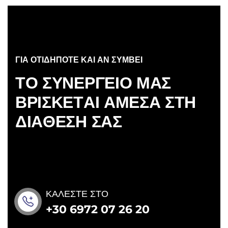
ΓΙΑ ΟΤΙΔΗΠΟΤΕ ΚΑΙ ΑΝ ΣΥΜΒΕΙ
Τ
Ο
Σ
Υ
Ν
Ε
Ρ
Γ
Ε
Ι
Ο
Μ
Α
Σ
Β
Ρ
Ι
Σ
Κ
Ε
Τ
Α
Ι
Α
Μ
Ε
Σ
Α
Σ
Τ
Η
Δ
Ι
Α
Θ
Ε
Σ
Η
Σ
Α
Σ
ΚΑΛΕΣΤΕ ΣΤΟ
+30 6972 07 26 20