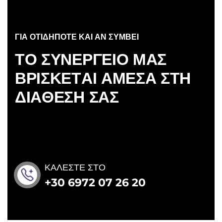
ΓΙΑ ΟΤΙΔΗΠΟΤΕ ΚΑΙ ΑΝ ΣΥΜΒΕΙ
Τ
Ο
Σ
Υ
Ν
Ε
Ρ
Γ
Ε
Ι
Ο
Μ
Α
Σ
Β
Ρ
Ι
Σ
Κ
Ε
Τ
Α
Ι
Α
Μ
Ε
Σ
Α
Σ
Τ
Η
Δ
Ι
Α
Θ
Ε
Σ
Η
Σ
Α
Σ
ΚΑΛΕΣΤΕ ΣΤΟ
+30 6972 07 26 20