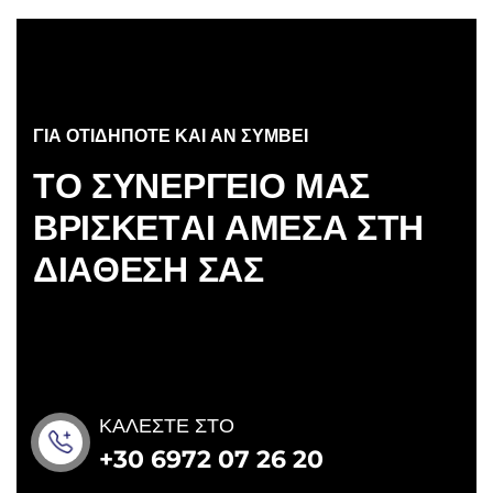
ΓΙΑ ΟΤΙΔΗΠΟΤΕ ΚΑΙ ΑΝ ΣΥΜΒΕΙ
Τ
Ο
Σ
Υ
Ν
Ε
Ρ
Γ
Ε
Ι
Ο
Μ
Α
Σ
Β
Ρ
Ι
Σ
Κ
Ε
Τ
Α
Ι
Α
Μ
Ε
Σ
Α
Σ
Τ
Η
Δ
Ι
Α
Θ
Ε
Σ
Η
Σ
Α
Σ
ΚΑΛΕΣΤΕ ΣΤΟ
+30 6972 07 26 20