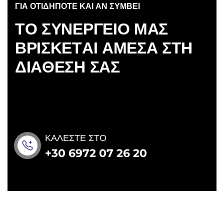
ΓΙΑ ΟΤΙΔΗΠΟΤΕ ΚΑΙ ΑΝ ΣΥΜΒΕΙ
Τ
Ο
Σ
Υ
Ν
Ε
Ρ
Γ
Ε
Ι
Ο
Μ
Α
Σ
Β
Ρ
Ι
Σ
Κ
Ε
Τ
Α
Ι
Α
Μ
Ε
Σ
Α
Σ
Τ
Η
Δ
Ι
Α
Θ
Ε
Σ
Η
Σ
Α
Σ
ΚΑΛΕΣΤΕ ΣΤΟ
+30 6972 07 26 20