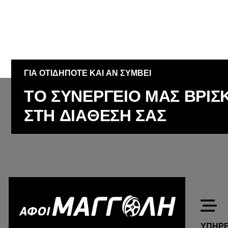
ΓΙΑ ΟΤΙΔΗΠΟΤΕ ΚΑΙ ΑΝ ΣΥΜΒΕΙ
Τ
Ο
Σ
Υ
Ν
Ε
Ρ
Γ
Ε
Ι
Ο
Μ
Α
Σ
Β
Ρ
Ι
Σ
Σ
Τ
Η
Δ
Ι
Α
Θ
Ε
Σ
Η
Σ
Α
Σ
ΥΠΗΡΕ